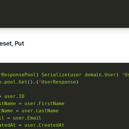
Reset, Put
rResponsePool
) 
Serialize
(
user
domain
.
User
) 
*
U
p
.
pool
.
Get
().(
*
UserResponse
= 
user
.
ID
stName
 = 
user
.
FirstName
tName
 = 
user
.
LastName
il
 = 
user
.
Email
atedAt
 = 
user
.
CreatedAt