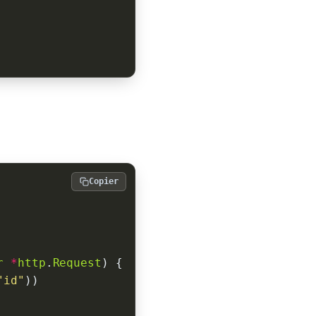
Copier
r
*
http
.
Request
"id"