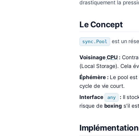
drastiquement la pressi
Le Concept
est un rése
sync.Pool
Voisinage
CPU
:
Contrai
(Local Storage). Cela év
Éphémère :
Le pool est
cycle de vie court.
Interface
:
Il sto
any
risque de
boxing
s'il es
Implémentation