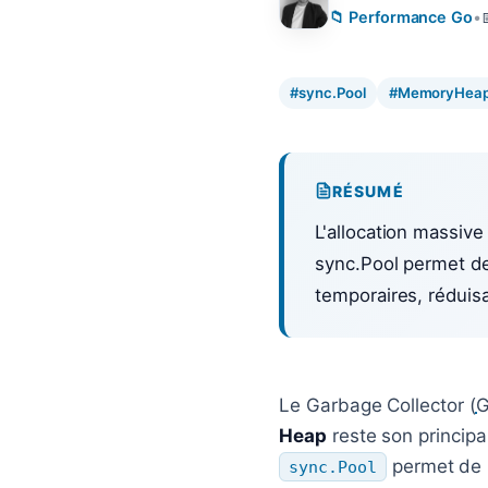
📁 Performance Go
•
#sync.Pool
#MemoryHea
RÉSUMÉ
L'allocation massive 
sync.Pool permet de 
temporaires, réduisa
Le Garbage Collector (
Heap
reste son principa
permet de r
sync.Pool