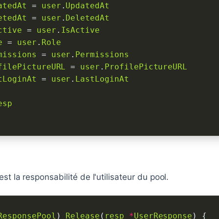
atedAt
 = 
user
.
UpdatedAt
etedAt
 = 
user
.
DeletedAt
ctive
 = 
user
.
IsActive
e
 = 
user
.
Role
missions
 = 
user
.
Permissions
filePictureURL
 = 
user
.
ProfilePictureURL
tLoginAt
 = 
user
.
LastLoginAt
esp
st la responsabilité de l'utilisateur du pool.
ResponsePool
) 
Release
(
resp
*
UserResponse