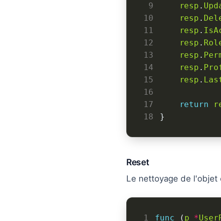
 9
resp
.
Upd
10
resp
.
Del
11
resp
.
IsA
12
resp
.
Rol
13
resp
.
Per
14
resp
.
Pro
15
resp
.
Las
16
17
return
r
18
Reset
Le nettoyage de l'objet e
1
func
 (
p
*
User