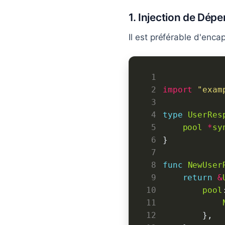
1. Injection de Dép
Il est préférable d'encap
 1
 2
import
"exam
 3
 4
type
UserRes
 5
pool
*
sy
 6
 7
 8
func
NewUser
 9
return
&
10
pool
11
12