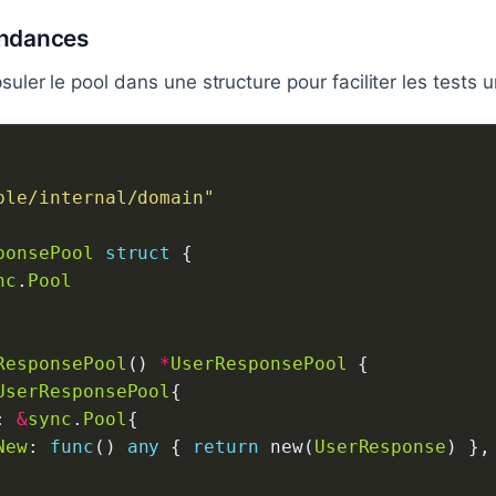
endances
suler le pool dans une structure pour faciliter les tests u
ple/internal/domain"
ponsePool
struct
nc
.
Pool
ResponsePool
() 
*
UserResponsePool
UserResponsePool
: 
&
sync
.
Pool
New
: 
func
() 
any
 { 
return
 new(
UserResponse