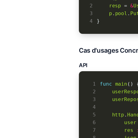
2
resp
 = 
&
U
3
p
.
pool
.
Pu
4
Cas d'usages Concr
API
 1
func
main
 2
userResp
 3
userRepo
 4
 5
http
.
Han
 6
user
 7
res
 8
json