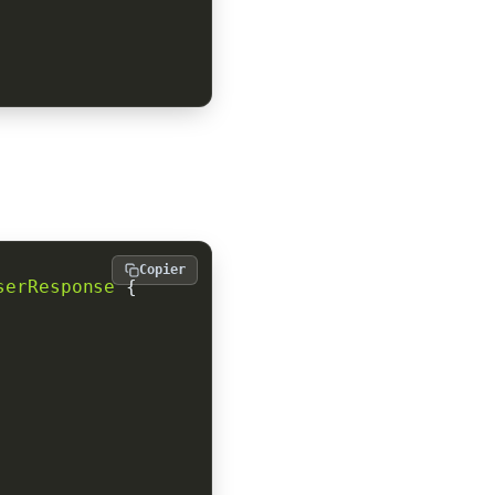
Copier
serResponse