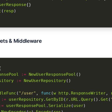
serResponse
t
(
resp
ets & Middleware
onsePool
:=
NewUserResponsePool
sitory
:=
NewUserRepository
dleFunc
(
"/user"
, 
func
(
w
http
.
ResponseWriter
, 
:=
userRepository
.
GetByID
(
r
.
URL
.
Query
().
Get
(
:=
userResponsePool
.
Serialize
(
user
.
NewEncoder
(
w
).
Encode
(
res