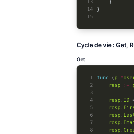
13
14
15
Cycle de vie : Get, 
Get
 1
func
 (
p
*
Use
 2
resp
:=
 3
 4
resp
.
ID
 
 5
resp
.
Fir
 6
resp
.
Las
 7
resp
.
Ema
 8
resp
.
Cre